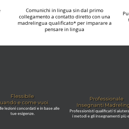
e
Comunichi in lingua sin dal primo
Pu
collegamento a contatto diretto con una
madrelingua qualificato* per imparare a
pensare in lingua
Flessibile
Professionale
uando e come vuoi.
Insegnanti Madrelin
lle lezioni concordati e in base alle
Professionisti qualificati ti aiute
tue esigenze.
i metodi e gli insegnamenti più e