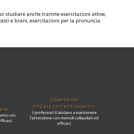
oi studiare anche tramite esercitazioni attive,
testi e brani, esercitazioni per la pronuncia
Divertente
Impara con entusiasmo.
gua
I professori ti aiutano a mantenere
ranno con
l’attenzione con metodi collaudati ed
fficaci.
efficaci.